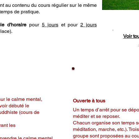
ent au contenu du cours régulier sur le même
 temps de pratique.
le d'horaire
pour
5 jours
et pour
2 jours
place).
Voir to
5
jours
Retrait
u calme mental
Ressource
 sur le calme mental,
Ouverte à tous
voir débuté le
Un temps d’arrêt pour se déposer
ddhiste (cours de
méditer et se reposer.
Chacun organise son temps se
rant les
méditation, marche, etc.). Tro
groupe sont proposées au cour
mprendre le calme mental