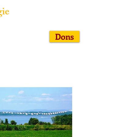
gie
Dons
r
Boutique
Nous joindre