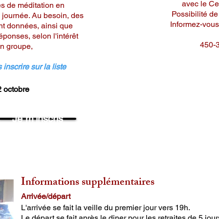
avec le Ce
es de méditation en
Possibilité de
 journée. Au besoin, des
Informez-vous 
nt données, ainsi que
éponses, selon l'intérêt
450-
en groupe,
nscrire sur la liste
i 12 octobre
Je m'inscris
Informations supplémentaires
Arrivée/départ
L'arrivée se fait la veille du premier jour vers 19h.
Le départ se fait après le diner pour les retraites de 5 jou