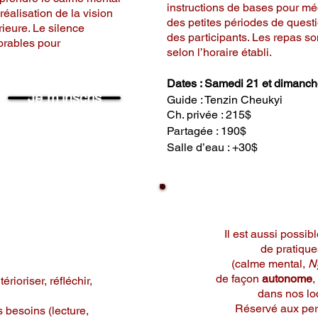
instructions de bases pour mé
réalisation de la vision
des petites périodes de questi
rieure. Le silence
des participants. Les repas so
orables pour
selon l’horaire établ
Dates : Samedi 21 et dima
Je m'inscris
Guide : Tenzin Cheu
Ch. privée : 215$
Partagée : 190$
Salle d’eau : +30$
jours
RETRAITE
 silence
Il est aussi possibl
de pratique
(calme mental,
N
de façon
autonome
,
rioriser, réfléchir,
dans nos l
Réservé aux per
besoins (lecture,