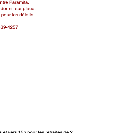
ntre Paramita.
 dormir sur place.
pour les détails..
339-4257
rs et
vers 15h pour les retraites de 2