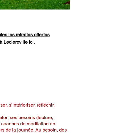
utes les retraites offertes
à Leclercville ici.
e de 2 jours
ment en silence
, s’intérioriser, réfléchir,
lon ses besoins (lecture,
is séances de méditation en
s de la journée. Au besoin, des