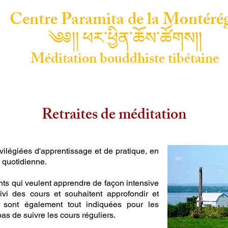
Centre Paramita de la Montéré
༄༅།། ཕར་ཕྱིན་ཆོས་ཚོགས།།
Méditation bouddhiste tibétaine
Méditation
Philosophie bouddhiste
Calendrie
Retraites de méditation
vilégiées d'apprentissage et de pratique, en
e quotidienne.
nts qui veulent apprendre de façon intensive
vi des cours et souhaitent approfondir et
s sont également tout indiquées pour les
as de suivre les cours réguliers.