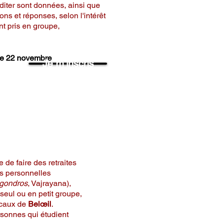
diter sont données, ainsi que
ons et réponses, selon l'intérêt
nt pris en groupe,
i.
nche 22 novembre
Je m'inscris
kyi
 INDIVIDUELLE
e de faire des retraites
s personnelles
gondros
, Vajrayana),
 seul ou en petit groupe,
ocaux de
Belœil
.
sonnes qui étudient