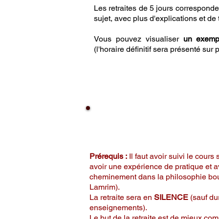
Les retraites de 5 jours correspond
sujet, avec plus d'explications et de
V
ous pouvez visualiser
un exemp
(l'horaire définitif sera présenté sur 
Retraite de 
Approfondissement d
Prérequis :
Il faut avoir suivi le cours
avoir une expérience de pratique et a
cheminement dans la philosophie bou
Lamrim).
La retraite sera en
SILENCE
(sauf du
enseignements)
.
Le but de la retraite est de mieux co