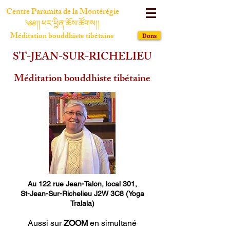
Centre Paramita de la Montérégie
༄༅།། ཕར་ཕྱིན་ཆོས་ཚོགས།།
Méditation bouddhiste tibétaine
Dons
ST-JEAN-SUR-RICHELIEU
Méditation bouddhiste tibétaine
Au 122 rue Jean-Talon, local 301,
St-Jean-Sur-Richelieu J2W 3C8 (Yoga
Tralala)
Aussi sur
ZOOM
en simultané