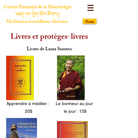
Centre Paramita de la Montérégie
༄༅།། ཕར་ཕྱིན་ཆོས་ཚོགས།།
Méditation bouddhiste tibétaine
Dons
Livres et protèges-livres
Livres de Lama Samten
Apprendre à méditer :
Le bonheur au jour
20$
le jour : 15$