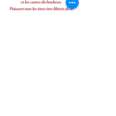
et les causes du bonheur;
Puissent tous les êtres être libérés de la
souffrance et des causes de la souffrance;
Puissent tous les êtres ne jamais être séparés
du bonheur qui est sans souffrance;
Puissent tous les êtres demeurer dans
l'équanimité, libres d'attachement
pour les proches et d'aversion pour les
autres."
Vous voulez être informé de
nos activités ?