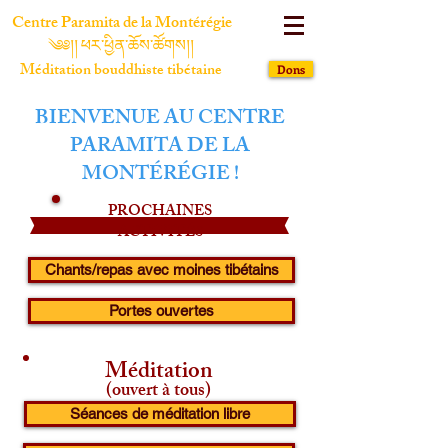
Centre Paramita de la Montérégie
༄༅།། ཕར་ཕྱིན་ཆོས་ཚོགས།།
Méditation bouddhiste tibétaine
Dons
BIENVENUE AU CENTRE
PARAMITA DE LA
MONTÉRÉGIE !
PROCHAINES
ACTIVITÉS
Chants/repas avec moines tibétains
Portes ouvertes
Méditation
(ouvert à tous)
Séances de méditation libre